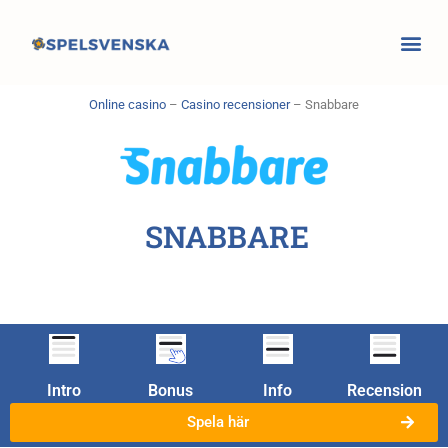
Online casino
–
Casino recensioner
–
Snabbare
SNABBARE
Intro
Bonus
Info
Recension
Spela här