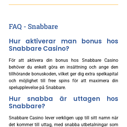
FAQ - Snabbare
Hur aktiverar man bonus hos
Snabbare Casino?
För att aktivera din bonus hos Snabbare Casino
behöver du enkelt göra en insättning och ange den
tillhörande bonuskoden, vilket ger dig extra spelkapital
och möjlighet till free spins för att maximera din
spelupplevelse på Snabbare.
Hur snabba är uttagen hos
Snabbare?
Snabbare Casino lever verkligen upp till sitt namn när
det kommer till uttag, med snabba utbetalningar som