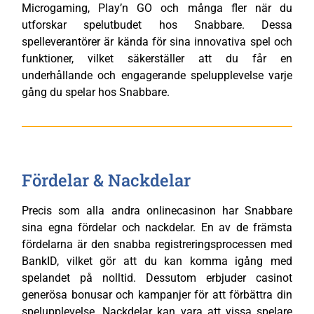
Microgaming, Play’n GO och många fler när du
utforskar spelutbudet hos Snabbare. Dessa
spelleverantörer är kända för sina innovativa spel och
funktioner, vilket säkerställer att du får en
underhållande och engagerande spelupplevelse varje
gång du spelar hos Snabbare.
Fördelar & Nackdelar
Precis som alla andra onlinecasinon har Snabbare
sina egna fördelar och nackdelar. En av de främsta
fördelarna är den snabba registreringsprocessen med
BankID, vilket gör att du kan komma igång med
spelandet på nolltid. Dessutom erbjuder casinot
generösa bonusar och kampanjer för att förbättra din
spelupplevelse. Nackdelar kan vara att vissa spelare