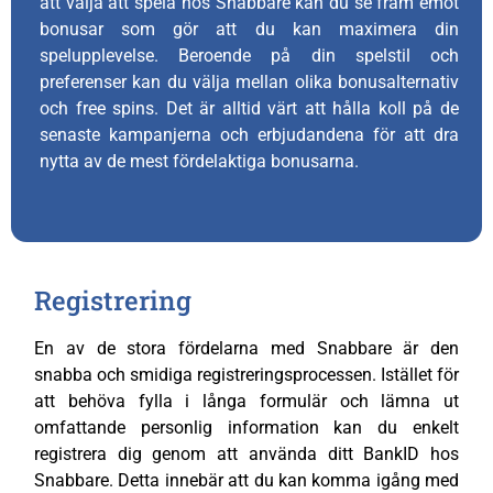
att välja att spela hos Snabbare kan du se fram emot
bonusar som gör att du kan maximera din
spelupplevelse. Beroende på din spelstil och
preferenser kan du välja mellan olika bonusalternativ
och free spins. Det är alltid värt att hålla koll på de
senaste kampanjerna och erbjudandena för att dra
nytta av de mest fördelaktiga bonusarna.
Registrering
En av de stora fördelarna med Snabbare är den
snabba och smidiga registreringsprocessen. Istället för
att behöva fylla i långa formulär och lämna ut
omfattande personlig information kan du enkelt
registrera dig genom att använda ditt BankID hos
Snabbare. Detta innebär att du kan komma igång med