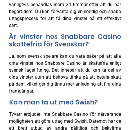
vanligtvis behandlas inom 24 timmar efter att du har
begärt dem. Du kan förvänta dig en smidig och snabb
uttagsprocess för att få dina vinster på ett effektivt
sätt.
Är vinster hos Snabbare Casino
skattefria för Svenskar?
Ja, som svensk spelare kan du vara säker på att alla
dina vinster hos Snabbare Casino är skattefria enligt
svensk lagstiftning. Det innebär att du kan ta del av
dina vinster utan att behöva tänka på att betala skatt
på dem, vilket ger dig ännu mer anledning att fira dina
framgångar.
Kan man ta ut med Swish?
Tyvärr erbjuder inte Snabbare Casino för närvarande
möjligheten att göra uttag med Swish. Däremot har de
ett brett utbud av andra pålitliga och bekväma