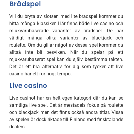
Brädspel
Vill du bryta av slotsen med lite brädspel kommer du
hitta många klassiker. Här finns både live casino och
mjukvarubaserade varianter av brädspel. De har
väldigt många olika varianter av blackjack och
roulette. Om du gillar något av dessa spel kommer du
alltså inte bli besviken. När du spelar på ett
mjukvarubaserat spel kan du själv bestämma takten.
Det är ett bra alternativ för dig som tycker att live
casino har ett för högt tempo.
Live casino
Live casinot har en helt egen kategori där du kan se
samtliga live spel. Det är mestadels fokus på roulette
och blackjack men det finns också andra titlar. Vissa
av spelen är dock riktade till Finland med finsktalande
dealers.