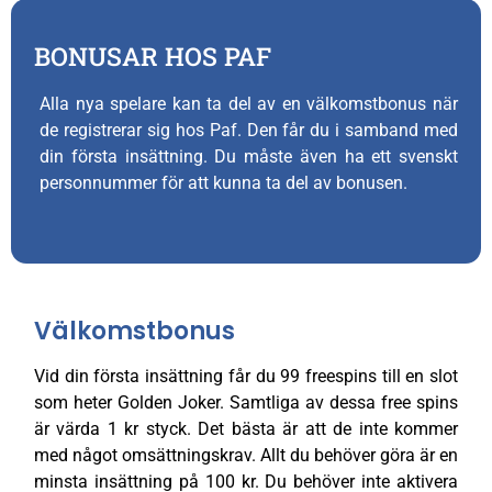
BONUSAR HOS PAF
Alla nya spelare kan ta del av en välkomstbonus när
de registrerar sig hos Paf. Den får du i samband med
din första insättning. Du måste även ha ett svenskt
personnummer för att kunna ta del av bonusen.
Välkomstbonus
Vid din första insättning får du 99 freespins till en slot
som heter Golden Joker. Samtliga av dessa free spins
är värda 1 kr styck. Det bästa är att de inte kommer
med något omsättningskrav. Allt du behöver göra är en
minsta insättning på 100 kr. Du behöver inte aktivera