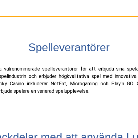
Spelleverantörer
 välrenommerade spelleverantörer för att erbjuda sina spel
pelindustrin och erbjuder högkvalitativa spel med innovativa
ucky Casino inkluderar NetEnt, Microgaming och Play’n GO
bjuda spelare en varierad spelupplevelse.
ackdelar med att använda L