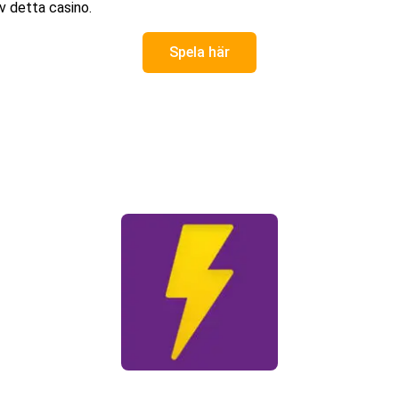
v detta casino.
Spela här
BONUSAR