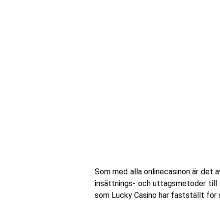
Lucky Casino erbjuder spelare olika
en fördelaktig del av speluppleve
omsättningskrav eller andra begräns
en bonus.
Som med alla onlinecasinon är det av
insättnings- och uttagsmetoder till s
som Lucky Casino har fastställt för 