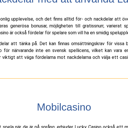
sonlig upplevelse, och det finns alltid för- och nackdelar att 
ras generösa bonusar, möjligheten till gratissnurr, varierat s
sino är också fördelar för spelare som vill ha en smidig speluppl
delar att tänka på. Det kan finnas omsättningskrav för vissa b
 för närvarande inte en svensk spellicens, vilket kan vara 
r viktigt att väga fördelarna mot nackdelarna och välja ett ca
Mobilcasino
tt spela när de är på språng, erbjuder Lucky Casino också ett