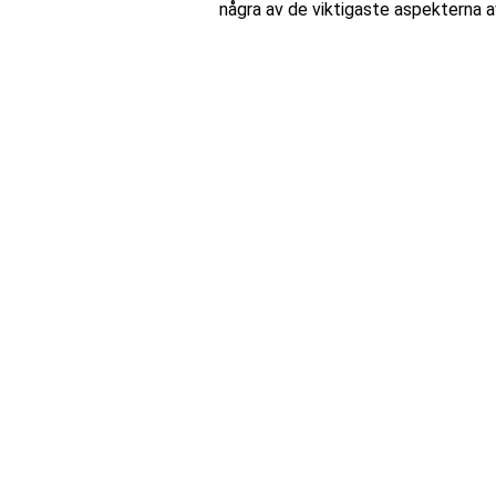
några av de viktigaste aspekterna a