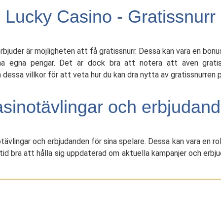
Lucky Casino - Gratissnurr
bjuder är möjligheten att få gratissnurr. Dessa kan vara en bonus
na egna pengar. Det är dock bra att notera att även gratiss
m dessa villkor för att veta hur du kan dra nytta av gratissnurren 
sinotävlingar och erbjudan
ävlingar och erbjudanden för sina spelare. Dessa kan vara en roli
lltid bra att hålla sig uppdaterad om aktuella kampanjer och erbj