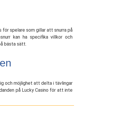
 för spelare som gillar att snurra på
nurr kan ha specifika villkor och
på bästa sätt.
den
g och möjlighet att delta i tävlingar
udanden på Lucky Casino för att inte