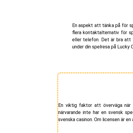
En aspekt att tänka på för spe
flera kontaktalternativ för 
eller telefon. Det är bra at
under din spelresa på Lucky C
En viktig faktor att överväga när
närvarande inte har en svensk spe
svenska casinon. Om licensen är en a